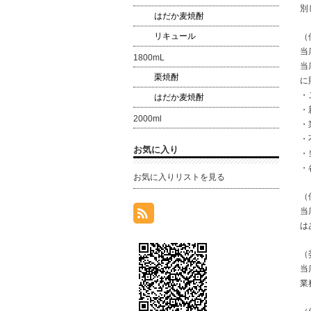
別
はだか麦焼酎
リキュール
（
当
1800mL
当
栗焼酎
に
・
はだか麦焼酎
・
2000ml
・
・
お気に入り
・
・
お気に入りリストを見る
（
当
は
（
当
業