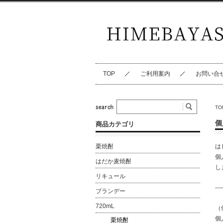
TOP
ご利用案内
お問い合
TO
個
商品カテゴリ
栗焼酎
は
個
はだか麦焼酎
し
リキュール
----
ブランデー
720mL
（
個
栗焼酎