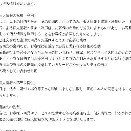
し得る情報をいいます。
個人情報の収集・利用）
店は、以下の目的のため、その範囲内においてのみ、個人情報を収集・利用いたし
店による個人情報の収集・利用は、お客様の自発的な提供によるものであり、お客
則って個人情報を利用することをお客様が許諾したものとします。
ご注文された当店の商品をお届けするうえで必要な業務
新商品の案内など、お客様に有益かつ必要と思われる情報の提供
業務遂行上で必要となる当店からの問い合わせ、確認、およびサービス向上のため
不正・不当な目的で当店を利用しようとする方のご利用をお断りするために行う調
当店及び当店の提携先が提供しているサービスやセキュリティの向上
各種のお問い合わせ対応
個人情報の第三者提供）
店は、法令に基づく場合等正当な理由によらない限り、事前に本人の同意を得るこ
ありません。
委託先の監督）
店は、お客様へ商品やサービスを提供する等の業務遂行上、個人情報の一部を外部
務委託先が適切に個人情報を取り扱うように管理いたします。