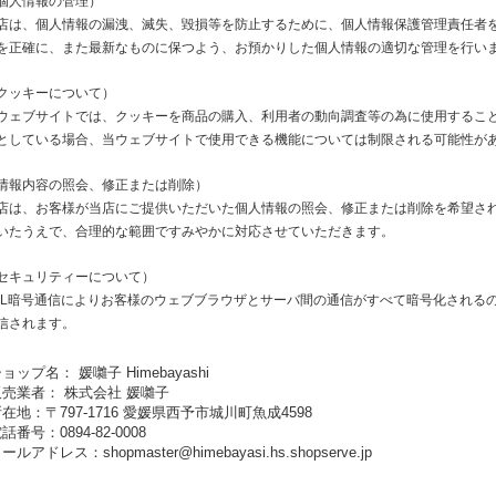
個人情報の管理）
店は、個人情報の漏洩、滅失、毀損等を防止するために、個人情報保護管理責任者
を正確に、また最新なものに保つよう、お預かりした個人情報の適切な管理を行い
クッキーについて）
ウェブサイトでは、クッキーを商品の購入、利用者の動向調査等の為に使用するこ
としている場合、当ウェブサイトで使用できる機能については制限される可能性が
情報内容の照会、修正または削除）
店は、お客様が当店にご提供いただいた個人情報の照会、修正または削除を希望さ
いたうえで、合理的な範囲ですみやかに対応させていただきます。
セキュリティーについて）
SL暗号通信によりお客様のウェブブラウザとサーバ間の通信がすべて暗号化される
信されます。
ョップ名： 媛囃子 Himebayashi
販売業者： 株式会社 媛囃子
在地：〒797-1716 愛媛県西予市城川町魚成4598
話番号：0894-82-0008
メールアドレス：
shopmaster@himebayasi.hs.shopserve.jp