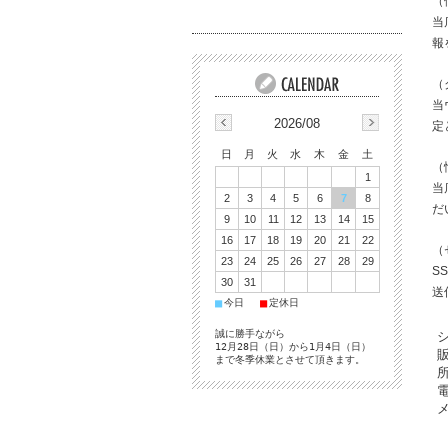
（
当
報
（
当
2026/08
定
日
月
火
水
木
金
土
（
1
当
2
3
4
5
6
7
8
だ
9
10
11
12
13
14
15
16
17
18
19
20
21
22
（
23
24
25
26
27
28
29
S
30
31
送
■
■
今日
定休日
誠に勝手ながら
シ
12月28日（日）から1月4日（日）
まで冬季休業とさせて頂きます。
所
電