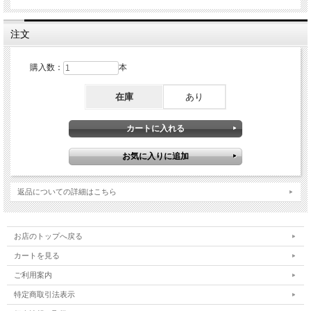
熟した梅の芳香も青梅の持つきゅんとした酸もどちらも捨てがたい魅力があり、
2つをブレンドすることにしました。
梅の香りを邪魔することなく、甘さ控えめでも柔らかい甘みを感じられるように、
注文
私たち自身で麹から手間暇かけてつくった本格米焼酎をベースにしています。この
優しく爽やかな味わいの米焼酎によって、熟梅と青梅のそれぞれの特徴が見事に調
和して素晴らしい余韻を作り上げています。
購入数：
本
●ロックでもソーダ割りでも、カクテルや製菓でも！
在庫
あり
南高梅をふんだんに浸漬して3年熟成したため、梅本来の香りもエキス分も濃く豊
かで、ロックでゆったり飲んでもなかなか薄くならずに長く楽しめますし、ソーダ
割りにしてもはじける香りと共に梅エキスの余韻がしっかり感じられるので、満足
感の強い一杯になること間違いなしです！また、甘さ控えめでストレートな梅の美
味しさが特徴なので風味を素直に活かしやすく、カクテルベースやシロップ、製菓
の材料としてもぜひ使っていただきたいです。
返品についての詳細はこちら
お店のトップへ戻る
カートを見る
ご利用案内
特定商取引法表示