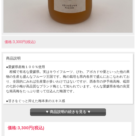
価格:3,300円(税込)
商品説明
●愛媛県産梅１００％使用
柑橘で有名な愛媛県。実はキウイフルーツ、びわ、アボカドや栗といった他の果
物の生産も盛んなフルーツ王国です。梅の栽培も県内各所で盛んにおこなわれてお
り、全国的にみれば生産量が多いわけではないですが、西条市の伊予南高梅、砥部
の七折小梅が高品質なブランド梅として知られています。そんな愛媛県各地の良質
な南高梅をたっぷり使って仕込んだ梅酒です。
●甘さをぐっと抑えた梅本来のエキス感
甘くトロっとした梅酒もおいしいですが、私たちは梅のエキスをストレートに感
じられる味わいを目指しました。
▼ 商品説明の続きを見る ▼
浸漬時の上白糖の量をできる限り少なくして、飲み口は軽やかでサラッとしている
のですが、梅の香りと酸の余韻が爽やかにスーッと伸びてゆく、そんなお洒落で洗
練された味わいに仕上げています。
価格:
3,300円
(税込)
●麹から造った本格米焼酎ベースに青梅×熟梅