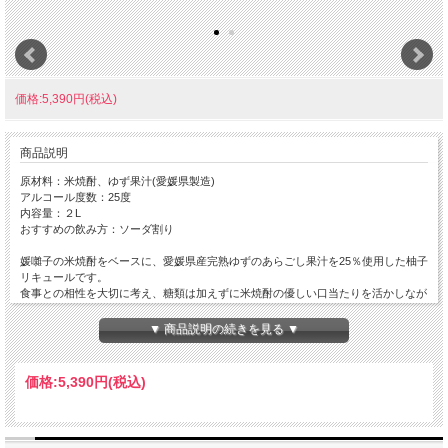
価格:5,390円(税込)
商品説明
原材料：米焼酎、ゆず果汁(愛媛県製造)
アルコール度数：25度
内容量：２L
おすすめの飲み方：ソーダ割り
媛囃子の米焼酎をベースに、愛媛県産完熟ゆずのあらごし果汁を25％使用した柚子
リキュールです。
食事との相性を大切に考え、糖類は加えずに米焼酎の優しい口当たりを活かしなが
ら、ゆずの酸味と香りがバランスよく引き立つように配分しています。
ソーダ割りにしたときに広がる完熟ゆずの香りとすっきりとした飲み口は格別で、
▼ 商品説明の続きを見る ▼
食中酒としてのポテンシャルは抜群です。もちろん、ロックやお湯割りでも美味し
くいただけます。
価格:
5,390円
(税込)
※2リットルペットボトル、ゆずサワー1杯（約50ml使用）で40杯分。
※よく振ってからお使いください。
※直射日光を避け、なるべく冷暗所での保存をお願いいたします。開封後は冷蔵庫
で保存の上、なるべくお早めにお召し上がり下さい。