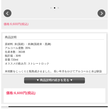
価格:6,600円(税込)
商品説明
原材料: 米(国産) ・米麹(国産米・黒麹)
アルコール度数: 35%
生産本数：363本
瓶貯蔵：30年
容量:720ml
オススメの飲み方: ストレートロック
米焼酎をじっくりと瓶熟成させました。 長い年月をかけてアルコールと水は馴染
み、35度という度数が信じられないほどのまろやかさとなめらかさです。
落ち着いた熟成香とほのかに残る吟醸香が心地よく、スッキリとした飲み口で水の
▼ 商品説明の続きを見る ▼
ようにスルスルと飲めてしまう危険な魅力を持っています。
先日リリースしたシェリー樽熟成とは違った本格焼酎スタイルで、しっかりと焼酎
感がでています。
価格:
6,600円
(税込)
これはぜひ、ストレートかロックでゆっくり楽しんでいただきたい逸品です。